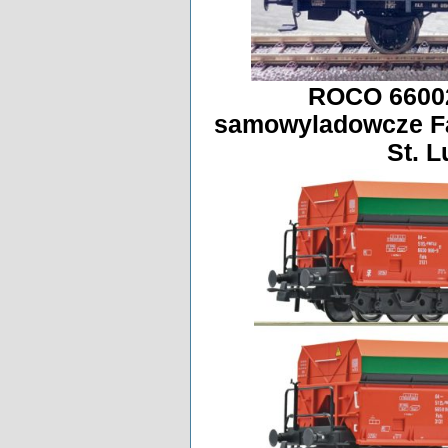
ROCO 66002
samowyladowcze F
St. L