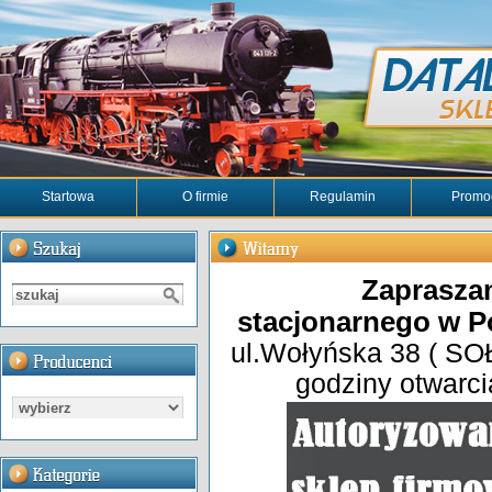
Startowa
O firmie
Regulamin
Promo
Zaprasza
stacjonarnego w 
ul.Wołyńska 38 ( S
godziny otwarci