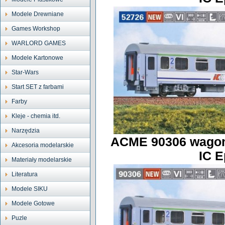
Modele Drewniane
Games Workshop
WARLORD GAMES
Modele Kartonowe
Star-Wars
Start SET z farbami
Farby
Kleje - chemia itd.
Narzędzia
ACME 90306 wagon
Akcesoria modelarskie
IC E
Materiały modelarskie
Literatura
Modele SIKU
Modele Gotowe
Puzle