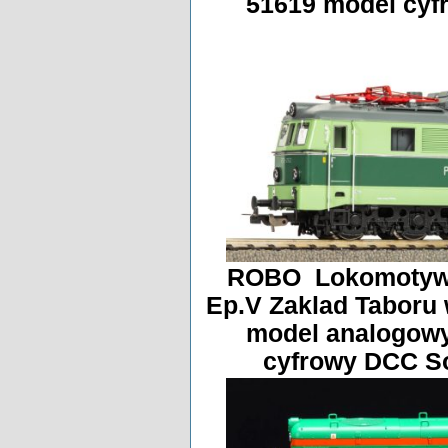
51619 model cy
ROBO Lokomotywa
Ep.V Zaklad Taboru
model analogow
cyfrowy DCC So