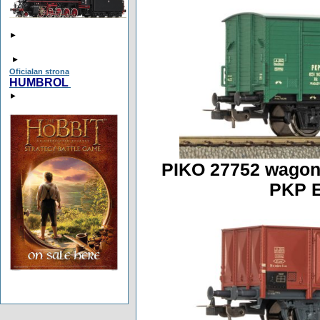
►
►
Oficialan strona
HUMBROL
►
PIKO 27752 wagon
PKP Ep