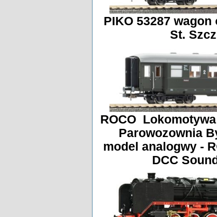
PIKO 53287 wagon o
St. Szcz
ROCO Lokomotywa pa
Parowozownia B
model analogwy - 
DCC Sound 