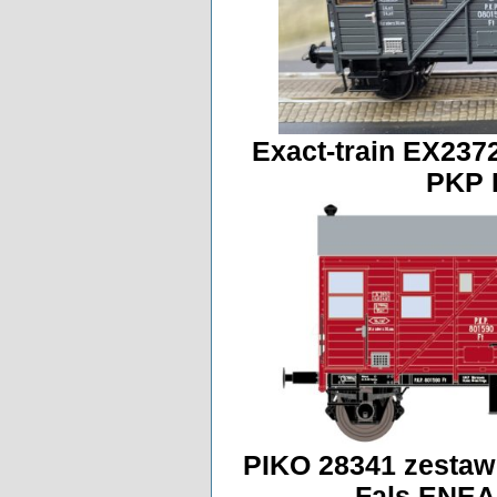
Exact-train EX237
PKP E
PIKO 28341 zesta
Fals ENEA