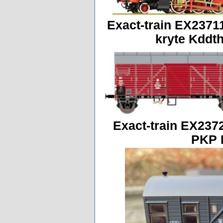
Exact-train EX237
kryte Kddth
Exact-train EX237
PKP E