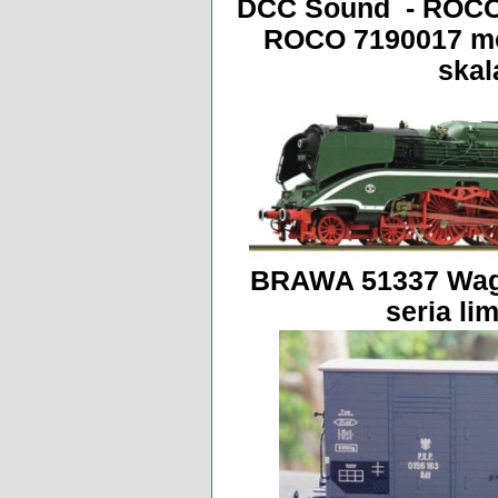
DCC Sound - ROCO 
ROCO 7190017 mo
skal
BRAWA 51337 Wago
seria li