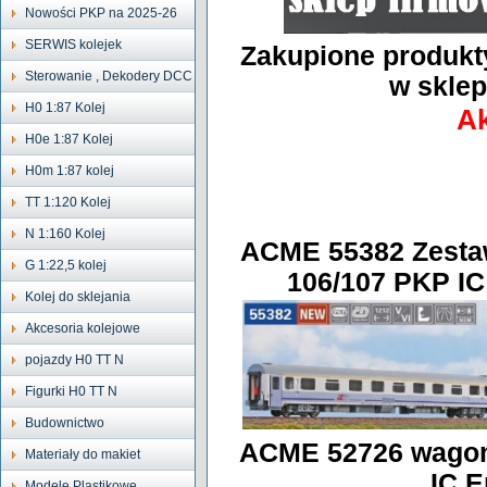
Nowości PKP na 2025-26
SERWIS kolejek
Zakupione produkt
Sterowanie , Dekodery DCC
w sklep
H0 1:87 Kolej
Ak
H0e 1:87 Kolej
H0m 1:87 kolej
TT 1:120 Kolej
N 1:160 Kolej
ACME 55382 Zestaw
G 1:22,5 kolej
106/107 PKP IC
Kolej do sklejania
Akcesoria kolejowe
pojazdy H0 TT N
Figurki H0 TT N
Budownictwo
ACME 52726 wagon
Materiały do makiet
IC E
Modele Plastikowe