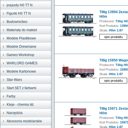
pojazdy H0 TT N
Tillig 13994 Zest
Figurki H0 TT N
H0m
Producent:
Tillig H0
Budownictwo
Kod Produktu:
1399
Materiały do makiet
Skala:
H0m 1:87
Modele Plastikowe
Modele Drewniane
Games Workshop
Tillig 15950 Wago
WARLORD GAMES
Producent:
Tillig H0
Kod Produktu:
1595
Modele Kartonowe
Skala:
H0m 1:87
Star-Wars
Start SET z farbami
Farby
Kleje - chemia itd.
Tillig 15971 Zest
Narzędzia
H0m
Producent:
Tillig H0
Akcesoria modelarskie
Kod Produktu:
1597
Skala:
H0m 1:87