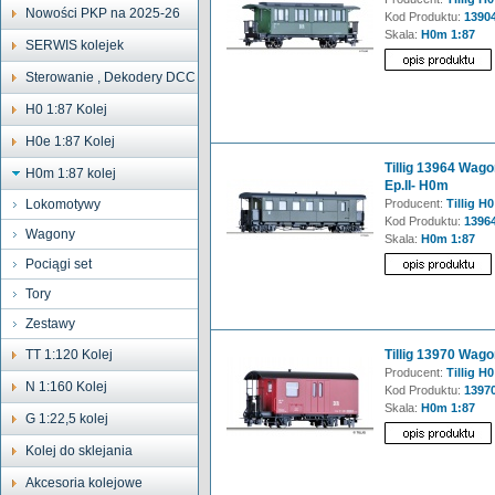
Nowości PKP na 2025-26
Kod Produktu:
1390
Skala:
H0m 1:87
SERWIS kolejek
Sterowanie , Dekodery DCC
H0 1:87 Kolej
H0e 1:87 Kolej
Tillig 13964 Wa
H0m 1:87 kolej
Ep.II- H0m
Lokomotywy
Producent:
Tillig H0
Kod Produktu:
1396
Wagony
Skala:
H0m 1:87
Pociągi set
Tory
Zestawy
TT 1:120 Kolej
Tillig 13970 Wag
Producent:
Tillig H0
N 1:160 Kolej
Kod Produktu:
1397
Skala:
H0m 1:87
G 1:22,5 kolej
Kolej do sklejania
Akcesoria kolejowe