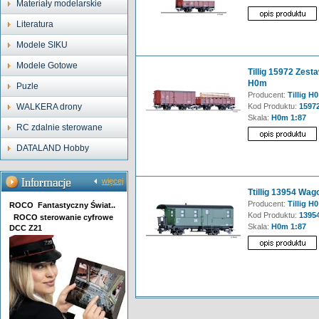
Materiały modelarskie
Literatura
Modele SIKU
Modele Gotowe
Tillig 15972 Zest
H0m
Puzle
Producent:
Tillig H0
WALKERA drony
Kod Produktu:
1597
Skala:
H0m 1:87
RC zdalnie sterowane
DATALAND Hobby
więcej
Ttillig 13954 Wa
Producent:
Tillig H0
ROCO Fantastyczny Świat..
Kod Produktu:
1395
ROCO sterowanie cyfrowe
Skala:
H0m 1:87
DCC Z21