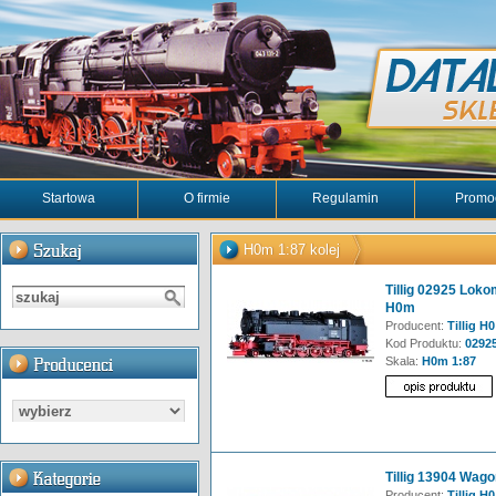
Startowa
O firmie
Regulamin
Promo
H0m 1:87 kolej
Tillig 02925 Loko
H0m
Producent:
Tillig H0
Kod Produktu:
0292
Skala:
H0m 1:87
Tillig 13904 Wag
Producent:
Tillig H0