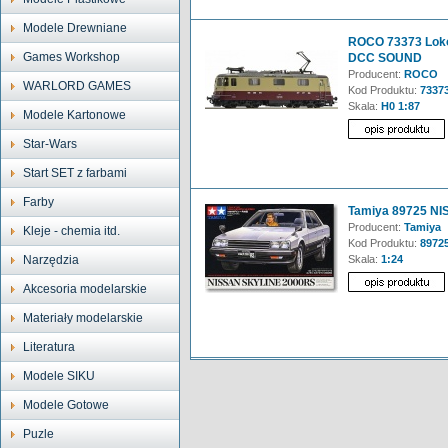
Modele Drewniane
ROCO 73373 Lokom
Games Workshop
DCC SOUND
Producent:
ROCO
WARLORD GAMES
Kod Produktu:
7337
Skala:
H0 1:87
Modele Kartonowe
Star-Wars
Start SET z farbami
Farby
Tamiya 89725 N
Producent:
Tamiya
Kleje - chemia itd.
Kod Produktu:
8972
Narzędzia
Skala:
1:24
Akcesoria modelarskie
Materiały modelarskie
Literatura
Modele SIKU
Modele Gotowe
Puzle