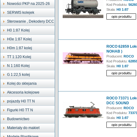
Nowości PKP na 2025-26
Kod Produktu:
5626
Skala:
H0 1:87
SERWIS kolejek
Sterowanie , Dekodery DCC
H0 1:87 Kolej
H0e 1:87 Kolej
ROCO 62859 Loko
H0m 1:87 kolej
NOHAB )
Producent:
ROCO
TT 1:120 Kolej
Kod Produktu:
6285
N 1:160 Kolej
Skala:
H0 1:87
G 1:22,5 kolej
Kolej do sklejania
Akcesoria kolejowe
ROCO 73371 Lokom
pojazdy H0 TT N
DCC SOUND
Producent:
ROCO
Figurki H0 TT N
Kod Produktu:
7337
Skala:
H0 1:87
Budownictwo
Materiały do makiet
Modele Plastikowe