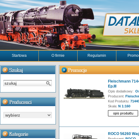
Startowa
O firmie
Regulamin
Promo
Fleischmann 71
Ep.III
Opis dodatkowy:
Ost
Producent:
Fleisch
Kod Produktu:
7144
Skala:
N 1:160
ROCO 56260 Wag
Producent:
ROCO