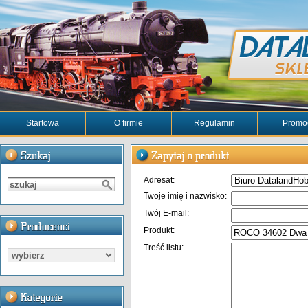
Startowa
O firmie
Regulamin
Promo
Adresat:
Twoje imię i nazwisko:
Twój E-mail:
Produkt:
Treść listu: