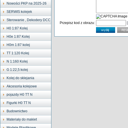
Nowości PKP na 2025-26
SERWIS kolejek
Sterowanie , Dekodery DCC
Przepisz kod z obrazu:
H0 1:87 Kolej
H0e 1:87 Kolej
H0m 1:87 kolej
TT 1:120 Kolej
N 1:160 Kolej
G 1:22,5 kolej
Kolej do sklejania
Akcesoria kolejowe
pojazdy H0 TT N
Figurki H0 TT N
Budownictwo
Materiały do makiet
Modele Plastikowe