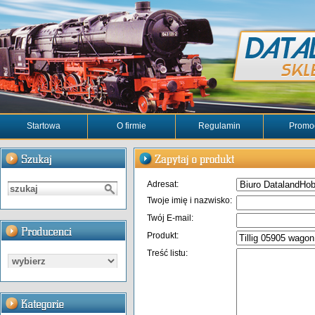
Startowa
O firmie
Regulamin
Promo
Adresat:
Twoje imię i nazwisko:
Twój E-mail:
Produkt:
Treść listu: