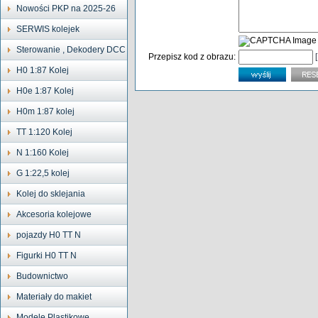
Nowości PKP na 2025-26
SERWIS kolejek
Sterowanie , Dekodery DCC
Przepisz kod z obrazu:
H0 1:87 Kolej
H0e 1:87 Kolej
H0m 1:87 kolej
TT 1:120 Kolej
N 1:160 Kolej
G 1:22,5 kolej
Kolej do sklejania
Akcesoria kolejowe
pojazdy H0 TT N
Figurki H0 TT N
Budownictwo
Materiały do makiet
Modele Plastikowe