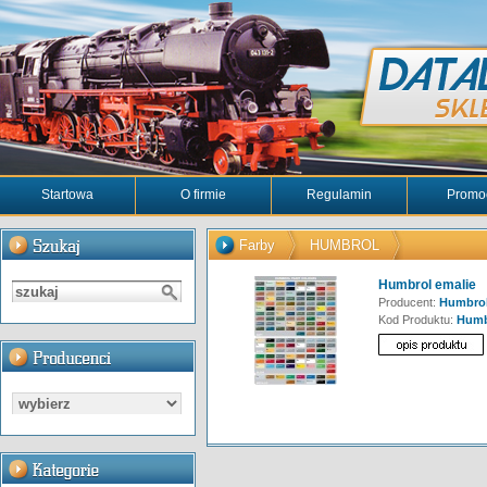
Startowa
O firmie
Regulamin
Promo
Farby
HUMBROL
Humbrol emalie
Producent:
Humbro
Kod Produktu:
Hum