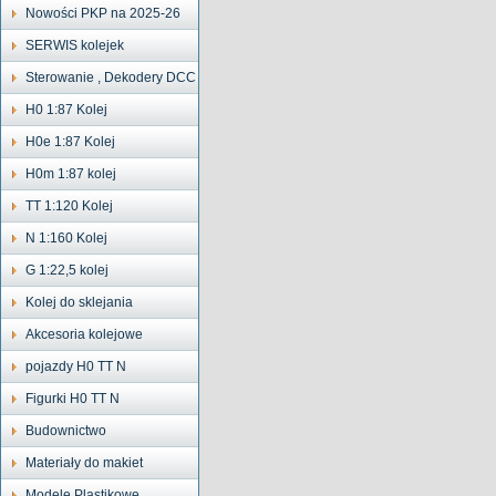
Nowości PKP na 2025-26
SERWIS kolejek
Sterowanie , Dekodery DCC
H0 1:87 Kolej
H0e 1:87 Kolej
H0m 1:87 kolej
TT 1:120 Kolej
N 1:160 Kolej
G 1:22,5 kolej
Kolej do sklejania
Akcesoria kolejowe
pojazdy H0 TT N
Figurki H0 TT N
Budownictwo
Materiały do makiet
Modele Plastikowe