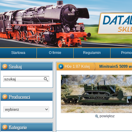
Startowa
O firmie
Regulamin
Promo
H0e 1:87 Kolej
MinitrainS 5099 w
powiększ