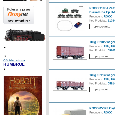
ROCO 31034 Zest
Diesel H0e Ep.III-
Producent:
ROCO
Kod Produktu:
3103
Tillig 05905 wago
Producent:
Tillig H0
►
Kod Produktu:
0590
►
Oficialan strona
HUMBROL
►
Tillig 05914 wago
Producent:
Tillig H0
Kod Produktu:
0591
ROCO 05393 Cię
Producent:
ROCO