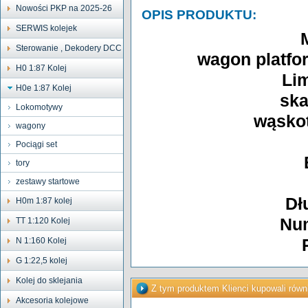
Nowości PKP na 2025-26
OPIS PRODUKTU:
SERWIS kolejek
Sterowanie , Dekodery DCC
wagon platfo
H0 1:87 Kolej
Lim
H0e 1:87 Kolej
ska
Lokomotywy
wąsko
wagony
Pociągi set
tory
zestawy startowe
Dł
H0m 1:87 kolej
Num
TT 1:120 Kolej
N 1:160 Kolej
G 1:22,5 kolej
Kolej do sklejania
Z tym produktem Klienci kupowali równ
Akcesoria kolejowe