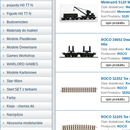
MinitrainS 5120 
pojazdy H0 TT N
Opis dodatkowy:
Wą
Producent:
Minitrai
Figurki H0 TT N
Kod Produktu:
5120
Budownictwo
Materiały do makiet
Modele Plastikowe
ROCO 34602 Dwa 
H0e
Modele Drewniane
Opis dodatkowy:
Ko
Producent:
ROCO
Games Workshop
Kod Produktu:
3460
WARLORD GAMES
Modele Kartonowe
ROCO 32202 Tor p
Star-Wars
Opis dodatkowy:
Ko
Producent:
ROCO
Start SET z farbami
Kod Produktu:
3220
Farby
Kleje - chemia itd.
Narzędzia
ROCO 32205 Tor 
Opis dodatkowy:
Ko
Akcesoria modelarskie
Producent:
ROCO