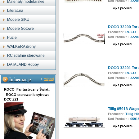
Kod Produktu:
3220
Materiały modelarskie
Literatura
Modele SIKU
ROCO 32200 Tor g
Modele Gotowe
Producent:
ROCO
Kod Produktu:
3220
Puzle
WALKERA drony
RC zdalnie sterowane
DATALAND Hobby
ROCO 32201 Tor g
Producent:
ROCO
Kod Produktu:
3220
więcej
ROCO Fantastyczny Świat..
ROCO sterowanie cyfrowe
DCC Z21
Tillig 05918 Wago
Producent:
Tillig H0
Kod Produktu:
0591