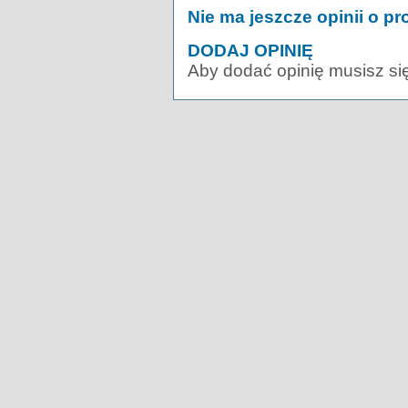
Nie ma jeszcze opinii o pr
DODAJ OPINIĘ
Aby dodać opinię musisz si