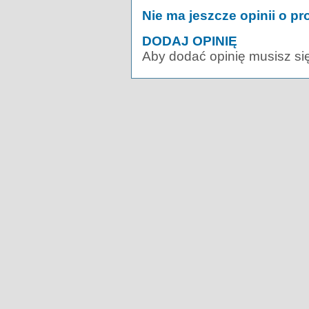
Nie ma jeszcze opinii o pr
DODAJ OPINIĘ
Aby dodać opinię musisz si