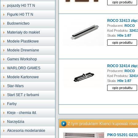
pojazdy H0 TT N
Figurki H0 TT N
ROCO 32413 złącz
Budownictwo
Producent:
ROCO
Kod Produktu:
3241
Materiały do makiet
Skala:
H0e 1:87
Modele Plastikowe
Modele Drewniane
Games Workshop
ROCO 32414 złącz
WARLORD GAMES
Producent:
ROCO
Kod Produktu:
3241
Modele Kartonowe
Skala:
H0e 1:87
Star-Wars
Start SET z farbami
Farby
Kleje - chemia itd.
Narzędzia
Z tym produktem Klienci kupowali równ
Akcesoria modelarskie
PIKO 55201 G231 