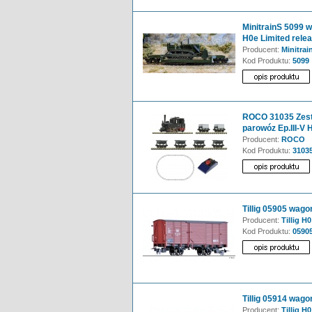
MinitrainS 5099 
H0e Limited rele
Producent:
Minitrai
Kod Produktu:
5099
ROCO 31035 Zest
parowóz Ep.III-V 
Producent:
ROCO
Kod Produktu:
3103
Tillig 05905 wago
Producent:
Tillig H0
Kod Produktu:
0590
Tillig 05914 wago
Producent:
Tillig H0