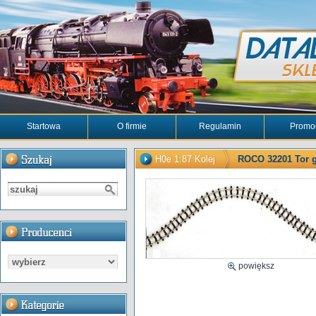
Startowa
O firmie
Regulamin
Promo
H0e 1:87 Kolej
ROCO 32201 Tor gi
powiększ