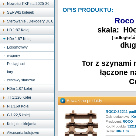
Nowości PKP na 2025-26
OPIS PRODUKTU:
SERWIS kolejek
Roco
Sterowanie , Dekodery DCC
skala: H0
H0 1:87 Kolej
( odległoś
H0e 1:87 Kolej
dłu
Lokomotywy
wagony
Tor z szynami 
Pociągi set
łączone n
tory
C
zestawy startowe
H0m 1:87 kolej
TT 1:120 Kolej
Powiązane produkty:
N 1:160 Kolej
ROCO 32211 podkł
G 1:22,5 kolej
Opis dodatkowy:
Ko
Producent:
ROCO
Kolej do sklejania
Kod Produktu:
3221
Skala:
H0e 1:87
Akcesoria kolejowe