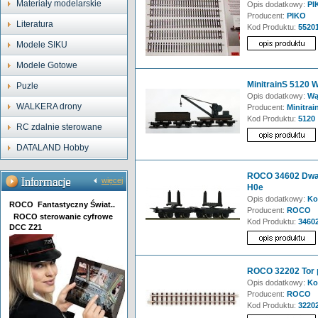
Materiały modelarskie
Opis dodatkowy:
PI
Producent:
PIKO
Literatura
Kod Produktu:
5520
Modele SIKU
Modele Gotowe
MinitrainS 5120 
Puzle
Opis dodatkowy:
Wą
WALKERA drony
Producent:
Minitrai
Kod Produktu:
5120
RC zdalnie sterowane
DATALAND Hobby
ROCO 34602 Dwa 
więcej
H0e
Opis dodatkowy:
Ko
ROCO Fantastyczny Świat..
Producent:
ROCO
ROCO sterowanie cyfrowe
Kod Produktu:
3460
DCC Z21
ROCO 32202 Tor p
Opis dodatkowy:
Ko
Producent:
ROCO
Kod Produktu:
3220