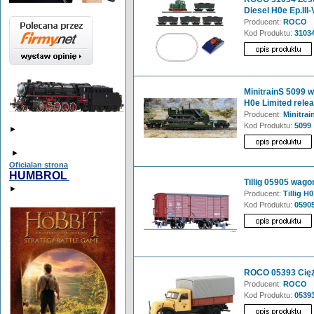
Diesel H0e Ep.III-
Producent:
ROCO
Kod Produktu:
3103
MinitrainS 5099 
H0e Limited rele
Producent:
Minitrai
Kod Produktu:
5099
►
►
Oficialan strona
HUMBROL
Tillig 05905 wago
►
Producent:
Tillig H0
Kod Produktu:
0590
ROCO 05393 Cię
Producent:
ROCO
Kod Produktu:
0539