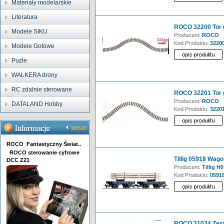
Materiały modelarskie
Literatura
ROCO 32200 Tor g
Modele SIKU
Producent:
ROCO
Kod Produktu:
3220
Modele Gotowe
Puzle
WALKERA drony
RC zdalnie sterowane
ROCO 32201 Tor g
Producent:
ROCO
DATALAND Hobby
Kod Produktu:
3220
więcej
ROCO Fantastyczny Świat..
ROCO sterowanie cyfrowe
Tillig 05918 Wago
DCC Z21
Producent:
Tillig H0
Kod Produktu:
0591
ROCO 31034 Zest