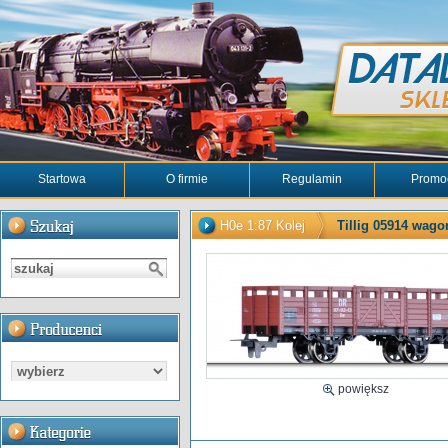
Startowa
O firmie
Regulamin
Promo
H0e 1:87 Kolej
Tillig 05914 wagon
powiększ