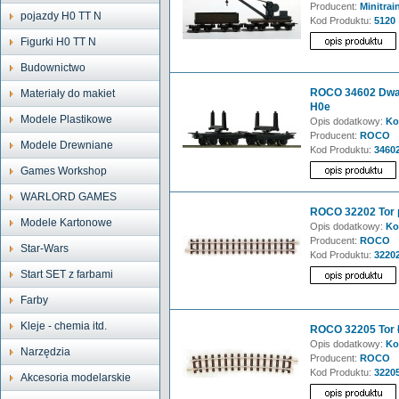
Producent:
Minitrai
pojazdy H0 TT N
Kod Produktu:
5120
Figurki H0 TT N
Budownictwo
ROCO 34602 Dwa 
Materiały do makiet
H0e
Modele Plastikowe
Opis dodatkowy:
Ko
Producent:
ROCO
Modele Drewniane
Kod Produktu:
3460
Games Workshop
WARLORD GAMES
ROCO 32202 Tor p
Modele Kartonowe
Opis dodatkowy:
Ko
Producent:
ROCO
Star-Wars
Kod Produktu:
3220
Start SET z farbami
Farby
Kleje - chemia itd.
ROCO 32205 Tor 
Opis dodatkowy:
Ko
Narzędzia
Producent:
ROCO
Kod Produktu:
3220
Akcesoria modelarskie