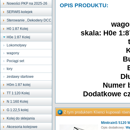
Nowości PKP na 2025-26
OPIS PRODUKTU:
SERWIS kolejek
Sterowanie , Dekodery DCC
wago
H0 1:87 Kolej
skala: H0e 1:8
H0e 1:87 Kolej
Lokomotywy
K
wagony
B
Pociągi set
tory
Dł
zestawy startowe
Numer b
H0m 1:87 kolej
Dodatkowe cz
TT 1:120 Kolej
N 1:160 Kolej
G 1:22,5 kolej
Z tym produktem Klienci kupowali równ
Kolej do sklejania
MinitrainS 5120 
Akcesoria kolejowe
Opis dodatkowy:
Wą