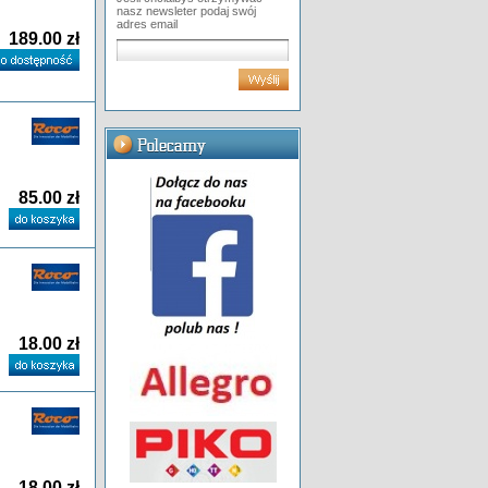
nasz newsleter podaj swój
adres email
189.00 zł
85.00 zł
18.00 zł
18.00 zł