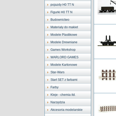
pojazdy H0 TT N
Figurki H0 TT N
Budownictwo
Materiały do makiet
Modele Plastikowe
Modele Drewniane
Games Workshop
WARLORD GAMES
Modele Kartonowe
Star-Wars
Start SET z farbami
Farby
Kleje - chemia itd.
Narzędzia
Akcesoria modelarskie