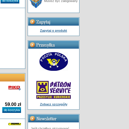
Musisz być zalogowany
Zapytaj o produkt
59.00 zł
Zobacz szczegóły
Jeśli chciałbys otrzymywać