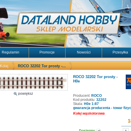
Regulamin
Promocje
Nowości
Przesyłka
Kolej
ROCO 32202 Tor prosty -...
ROCO 32202 Tor prosty -
H0e
powiększ
Producent:
ROCO
Kod produktu:
32202
Skala:
H0e 1:87
gwarancja producenta - towar fizy
Kolej wąskotorowa
1
Dostępny