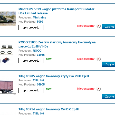
MinitrainS 5099 wagon platforma transport Buldożer
H0e Limited release
Producent:
Minitrains
Kod Produktu:
5099
Niedostępny
ROCO 31035 Zestaw startowy towarowy lokomotywa
parowóz Ep.III-V H0e
Producent:
ROCO
Kod Produktu:
31035
new
Niedostępny
Tillig 05905 wagon towarowy kryty Gw PKP Ep.III
Producent:
Tillig H0
Kod Produktu:
05905
new
Niedostępny
Tillig 05914 wagon towarowy Ow DR Ep.III
Producent:
Tillig H0