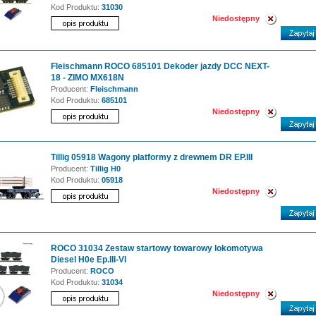
Kod Produktu:
31030
Niedostępny
Fleischmann ROCO 685101 Dekoder jazdy DCC NEXT-
18 - ZIMO MX618N
Producent:
Fleischmann
Kod Produktu:
685101
Niedostępny
Tillig 05918 Wagony platformy z drewnem DR EP.III
Producent:
Tillig H0
Kod Produktu:
05918
Niedostępny
ROCO 31034 Zestaw startowy towarowy lokomotywa
Diesel H0e Ep.III-VI
Producent:
ROCO
Kod Produktu:
31034
Niedostępny