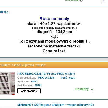
UKTU:
Roco
tor prosty
skala: H0e 1:87 wąskotorowa
( odległość między szynami 9mm (N) )
długość : 134,3mm
kąt :
Tor z szynami modelowymi o profilu T ,
łączone na metalowe złączki.
Cena za1szt.
duktem Klienci kupowali również:
PIKO 55201 G231 Tor Prosty PIKO A-Gleis
Opis dodatkowy:
PIKO A-Gleis ilość 6szt.
Producent:
PIKO
Kod Produktu:
55201
Dostępny
MinitrainS 5120 Wagon z dźwigiem + wagon odkryty H0e