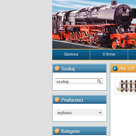
Startowa
O firmie
H0e 1:87 