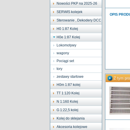
Nowości PKP na 2025-26
SERWIS kolejek
OPIS PROD
Sterowanie , Dekodery DCC
H0 1:87 Kolej
H0e 1:87 Kolej
Lokomotywy
wagony
Pociągi set
tory
zestawy startowe
Z tym pro
H0m 1:87 kolej
TT 1:120 Kolej
N 1:160 Kolej
G 1:22,5 kolej
Kolej do sklejania
Akcesoria kolejowe